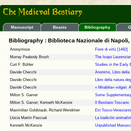
Manuscript
Beasts
Bibliography
G
Bibliography : Biblioteca Nazionale di Napoli, 
Anonymous
Fiore di virtù [1492]
Murray Peabody Brush
The Isopo Laurenzia
Curt F. Bühler
Studies in the Early E
Davide Checchi
Anonimo, Libro della 
Davide Checchi
Libro della natura deg
Davide Checchi
« Mirabilia» volgari. 
Milton S. Garver
Some Supplementary 
Milton S. Garver; Kenneth McKenzie
Il Bestiario Toscano
Maximilian Goldstaub; Richard Wendriner
Ein Tosco-Venezianis
Llúcia Martín Pascual
La tradición animalíst
Kenneth McKenzie
Unpublished Manuscrip