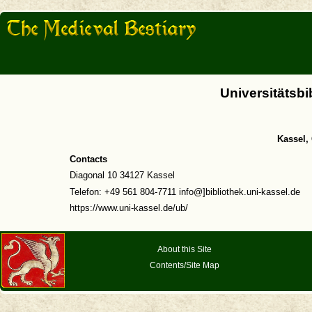
Universitätsbi
Kassel,
Contacts
Diagonal 10 34127 Kassel
Telefon: +49 561 804-7711 info@]bibliothek.uni-kassel.de
https://www.uni-kassel.de/ub/
About this Site
Contents/Site Map