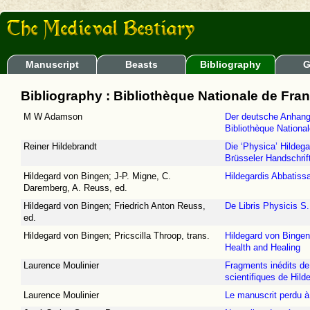
Manuscript
Beasts
Bibliography
G
Bibliography : Bibliothèque Nationale de Franc
M W Adamson
Der deutsche Anhang 
Bibliothèque National
Reiner Hildebrandt
Die ‘Physica’ Hildega
Brüsseler Handschrif
Hildegard von Bingen; J-P. Migne, C.
Hildegardis Abbatiss
Daremberg, A. Reuss, ed.
Hildegard von Bingen; Friedrich Anton Reuss,
De Libris Physicis S
ed.
Hildegard von Bingen; Pricscilla Throop, trans.
Hildegard von Bingen
Health and Healing
Laurence Moulinier
Fragments inédits de 
scientifiques de Hil
Laurence Moulinier
Le manuscrit perdu à