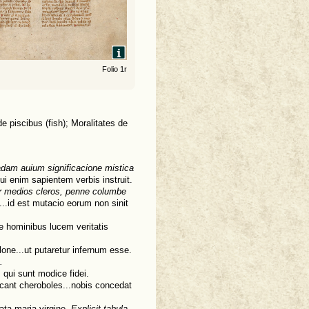
Folio 1r
de piscibus (fish); Moralitates de
dam auium significacione mistica
ui enim sapientem verbis instruit.
er medios cleros, penne columbe
...id est mutacio eorum non sinit
de hominibus lucem veritatis
lone...ut putaretur infernum esse.
.
 qui sunt modice fidei.
ocant cheroboles...nobis concedat
ata maria virgine.
Explicit tabula