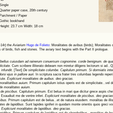
Single
Quarter paper case, 20th century
Parchment / Paper
Gothic bookhand
Height: 23.7 cm Width: 18 cm
-14r) the
Aviarium
Hugo de Folieto
: Moralitates de avibus (birds); Moralitates 
 of birds, fish and stones. The aviary text begins with the Part II prologue.
 libellus cuiusdam ad rainerum conuersum cognomine. corde benignum. de qua
icitate.
Cum scribere illiterato debeam non miretur diligens lectorum si ad...Q
 infundit. [Text]
De simplicitate columbe. Capitulum primum. Si dormiatis int
orsi ejus in pallore auri.
In scriptura sacra frater tres columbas legendo reperi
tute.
Expliciunt moralitates de auibus. deo gracias.
 moralitatibus auium.
Primum capitulum istius operis est de simplicitate...vel 
 de moralitates auium.
 de piscibus
. Capitulum primum. Est belua in mari que dicitur grece aspis che
 Exaudiuit me de ventre inferi.
Expliciunt moralitates de piscibus. deo gracias
cibus.
Primum capitulum est de belua...et de natura eiusdem. moralitas de illis
ates de lapidibus
. Sunt lapides igniferi in quodam monte orientis quos greci v
.
Expliciunt moralitates de lapidibus. deo gracias.
apidibus.
Primum capitulum de lapidibus est de cherobolibus...moralitas de be