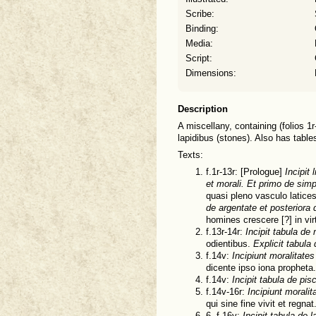
Scribe:
Binding:
Media:
Script:
Dimensions:
Description
A miscellany, containing (folios 1r
lapidibus (stones). Also has tables
Texts:
f.1r-13r: [Prologue]
Incipit
et morali. Et primo de simpl
quasi pleno vasculo latices
de argentate et posteriora d
homines crescere [?] in vir
f.13r-14r:
Incipit tabula de
odientibus.
Explicit tabula
f.14v:
Incipiunt moralitates
dicente ipso iona propheta.
f.14v:
Incipit tabula de pis
f.14v-16r:
Incipiunt moralit
qui sine fine vivit et regnat
6. f.16v:
Incipit tabula de l