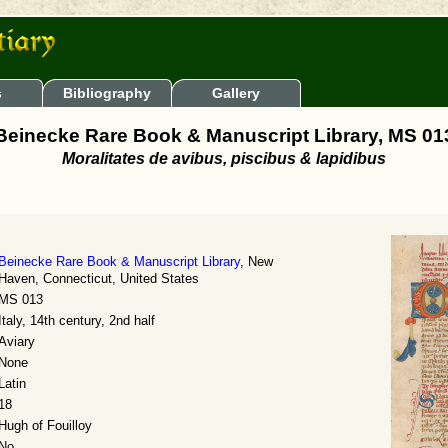
s
Bibliography
Gallery
Beinecke Rare Book & Manuscript Library, MS 01
Moralitates de avibus, piscibus & lapidibus
Beinecke Rare Book & Manuscript Library
, New
Haven, Connecticut, United States
MS 013
Italy, 14th century, 2nd half
Aviary
None
Latin
18
Hugh of Fouilloy
No